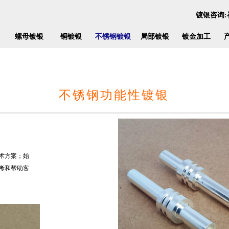
镀银咨询:崔工1
螺母镀银
铜镀银
不锈钢镀银
局部镀银
镀金加工
不锈钢功能性镀银
术方案；
始
考和帮助客