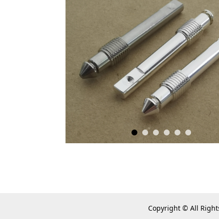
C
opyright © A