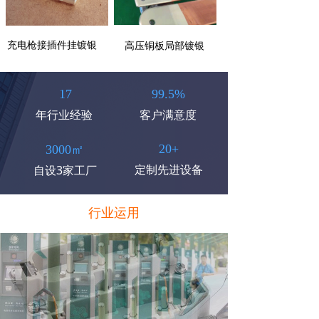
充电枪接插件挂镀银
高压铜板局部镀银
17
99.5%
年行业经验
客户满意度
20+
3000㎡
定制先进设备
自设3家工厂
行业运用