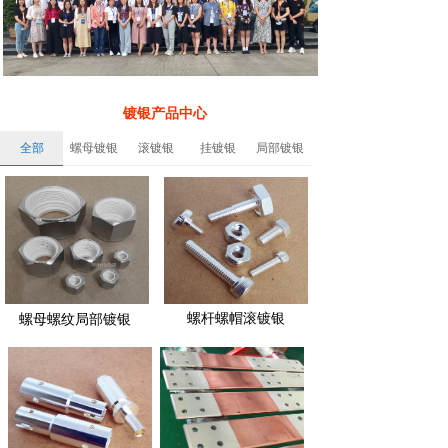
镀银产品中心
全部
螺母镀银
滚镀银
挂镀银
局部镀银
螺杆螺帽滚镀银
螺母螺纹局部镀银