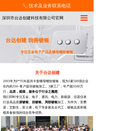
技术及业务联系电话
ꂅ
끀
深圳市台达创建科技有限公司官网
台达创建 我善镀银
专注五金电子产品及螺母螺纹镀银
关于台达创建
2
003年为F*TOK提供卡套螺母螺纹镀银，现为5家500强企业
在内的350+客户提供镀银加工。3家工厂，年产能3500万
只，
品质，规模，服务位于行业之翘楚
。
我们同时专注五金、电子、通讯、电力、新能源，仪器仪表
行业高品质
滚镀银、挂镀银、局部镀银
加工，为华为，安费
诺，艾默生，富士康，松下等多家名企代工，镀银品质和规
模具备较强的综合竞争优势。